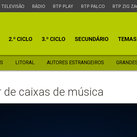
TELEVISÃO
RÁDIO
RTP PLAY
RTP PALCO
RTP ZIG ZA
2.º CICLO
3.º CICLO
SECUNDÁRIO
TEMAS
S
LITORAL
AUTORES ESTRANGEIROS
GRANDES
r de caixas de música