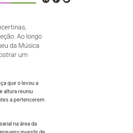
certinas,
eção. Ao longo
useu da Música
mostrar um
ça que o levou a
 altura reuniu
entes a pertencerem
arial na área da
angueiro investir de