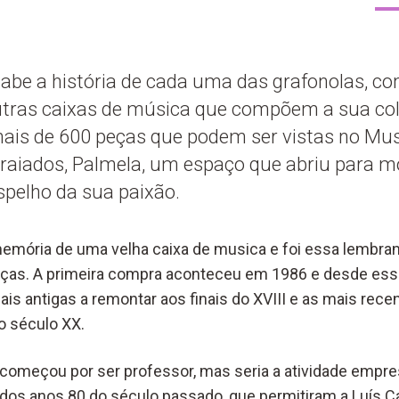
abe a história de cada uma das grafonolas, con
tras caixas de música que compõem a sua col
 mais de 600 peças que podem ser vistas no M
raiados, Palmela, um espaço que abriu para 
spelho da sua paixão.
 memória de uma velha caixa de musica e foi essa lembran
ças. A primeira compra aconteceu em 1986 e desde esse
is antigas a remontar aos finais do XVIII e as mais rec
o século XX.
 começou por ser professor, mas seria a atividade empres
l dos anos 80 do século passado, que permitiram a Luís C