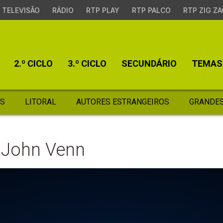
TELEVISÃO
RÁDIO
RTP PLAY
RTP PALCO
RTP ZIG ZA
2.º CICLO
3.º CICLO
SECUNDÁRIO
TEMAS
S
LITORAL
AUTORES ESTRANGEIROS
GRANDES
 John Venn