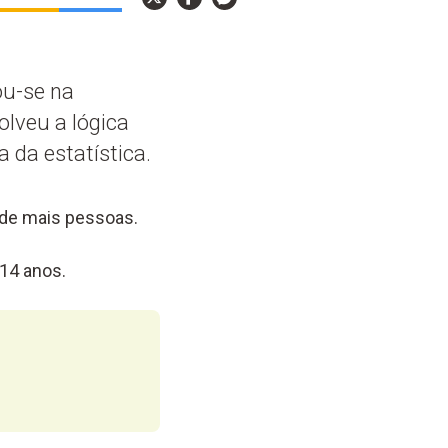
ou-se na
lveu a lógica
 da estatística.
u de mais pessoas.
14 anos.