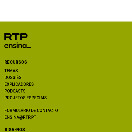
RECURSOS
TEMAS
DOSSIÊS
EXPLICADORES
PODCASTS
PROJETOS ESPECIAIS
FORMULÁRIO DE CONTACTO
ENSINA@RTP.PT
SIGA-NOS