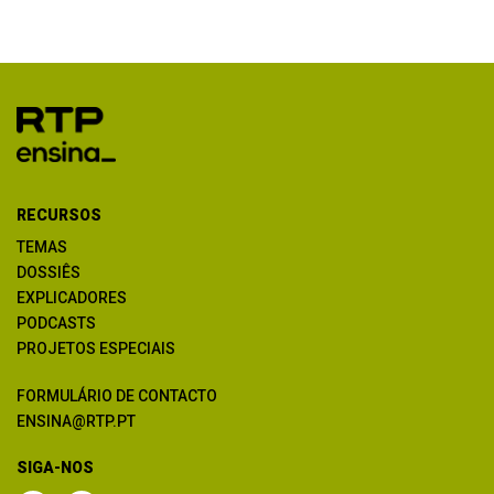
RECURSOS
TEMAS
DOSSIÊS
EXPLICADORES
PODCASTS
PROJETOS ESPECIAIS
FORMULÁRIO DE CONTACTO
ENSINA@RTP.PT
SIGA-NOS