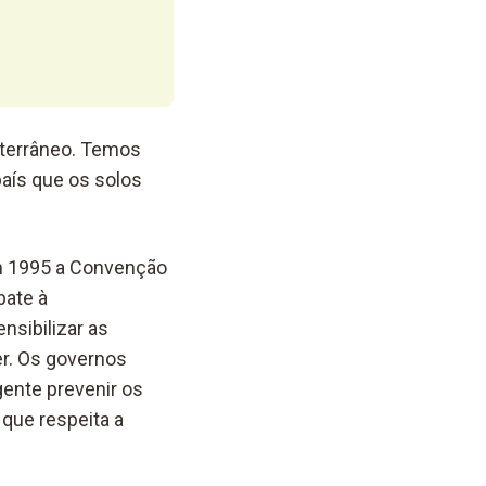
iterrâneo. Temos
país que os solos
m 1995 a Convenção
bate à
nsibilizar as
r. Os governos
gente prevenir os
 que respeita a