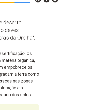
e deserto.
mo deves
rás da Orelha".
sertificação. Os
 matéria orgânica,
mbém empobrece os
egradam a terra como
essoas nas zonas
ploração e a
stado dos solos.