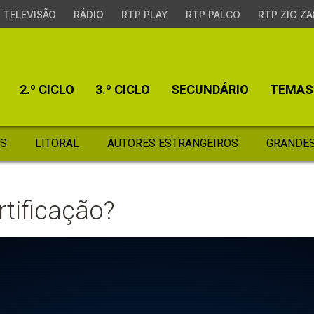
TELEVISÃO
RÁDIO
RTP PLAY
RTP PALCO
RTP ZIG ZA
2.º CICLO
3.º CICLO
SECUNDÁRIO
TEMAS
S
LITORAL
AUTORES ESTRANGEIROS
GRANDES
rtificação?