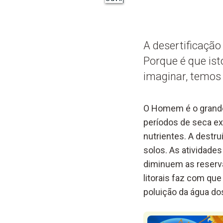
A desertificaçã
Porque é que is
imaginar, temos 
O Homem é o grande 
períodos de seca ex
nutrientes. A destr
solos. As atividade
diminuem as reserv
litorais faz com qu
poluição da água do