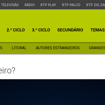
TELEVISÃO
RÁDIO
RTP PLAY
RTP PALCO
RTP ZIG ZA
2.º CICLO
3.º CICLO
SECUNDÁRIO
TEMAS
S
LITORAL
AUTORES ESTRANGEIROS
GRANDES
eiro?