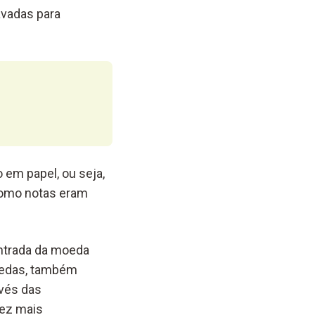
vadas para
o em papel, ou seja,
como notas eram
entrada da moeda
moedas, também
avés das
vez mais