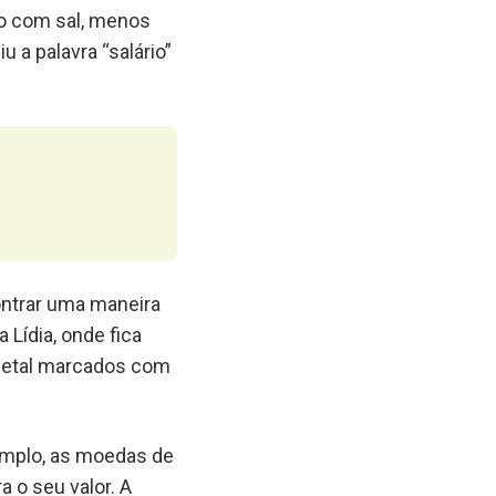
do com sal, menos
 a palavra “salário”
ontrar uma maneira
 Lídia, onde fica
metal marcados com
xemplo, as moedas de
 o seu valor. A