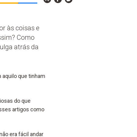
r às coisas e
assim? Como
ulga atrás da
 aquilo que tinham
iosas do que
esses artigos como
o era fácil andar