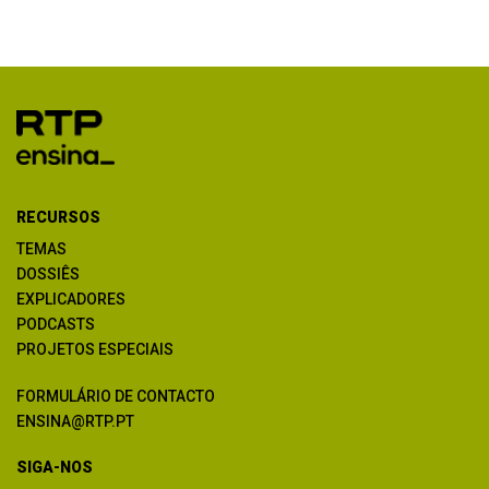
RECURSOS
TEMAS
DOSSIÊS
EXPLICADORES
PODCASTS
PROJETOS ESPECIAIS
FORMULÁRIO DE CONTACTO
ENSINA@RTP.PT
SIGA-NOS