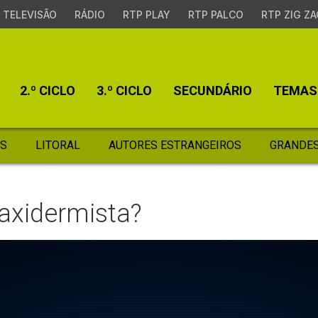
TELEVISÃO
RÁDIO
RTP PLAY
RTP PALCO
RTP ZIG ZA
2.º CICLO
3.º CICLO
SECUNDÁRIO
TEMAS
S
LITORAL
AUTORES ESTRANGEIROS
GRANDES
axidermista?