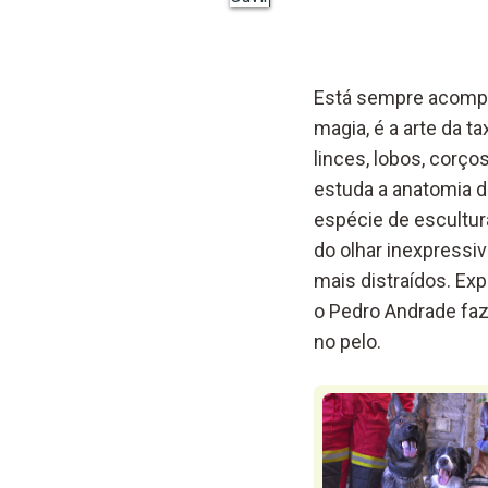
Está sempre acompan
magia, é a arte da ta
linces, lobos, corço
estuda a anatomia d
espécie de escultur
do olhar inexpressi
mais distraídos. Ex
o Pedro Andrade fa
no pelo.