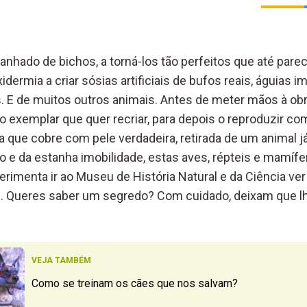
hado de bichos, a torná-los tão perfeitos que até pare
xidermia a criar sósias artificiais de bufos reais, águias imp
s. E de muitos outros animais. Antes de meter mãos à obr
o exemplar que quer recriar, para depois o reproduzir c
a que cobre com pele verdadeira, retirada de um animal j
vo e da estanha imobilidade, estas aves, répteis e mamí
perimenta ir ao Museu de História Natural e da Ciência v
z. Queres saber um segredo? Com cuidado, deixam que 
VEJA TAMBÉM
Como se treinam os cães que nos salvam?