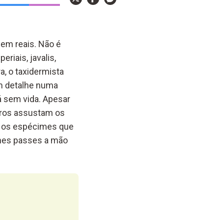
cem reais. Não é
eriais, javalis,
a, o taxidermista
om detalhe numa
á sem vida. Apesar
feros assustam os
er os espécimes que
lhes passes a mão