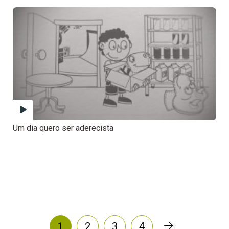
Um dia quero ser aderecista
1
2
3
4