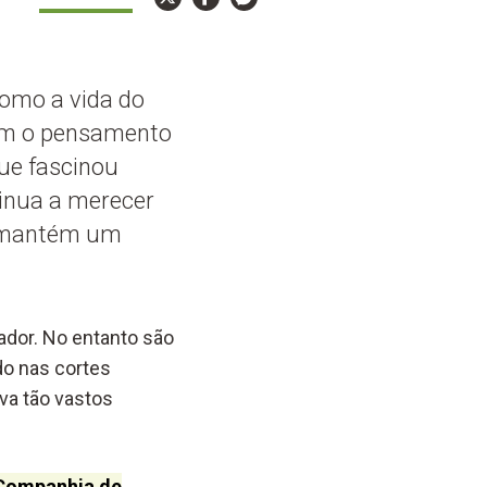
como a vida do
zem o pensamento
que fascinou
tinua a merecer
eu mantém um
ador. No entanto são
do nas cortes
va tão vastos
 Companhia de