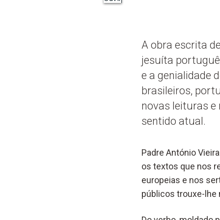
A obra escrita d
jesuíta portugu
e a genialidade 
brasileiros, por
novas leituras e
sentido atual.
Padre António Vieir
os textos que nos r
europeias e nos ser
públicos trouxe-lh
Do verbo, moldado p