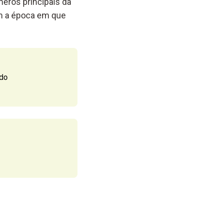
neros principais da
ém a época em que
ndo