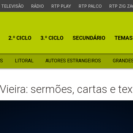
TELEVISÃO
RÁDIO
RTP PLAY
RTP PALCO
RTP ZIG ZA
2.º CICLO
3.º CICLO
SECUNDÁRIO
TEMAS
S
LITORAL
AUTORES ESTRANGEIROS
GRANDES
Vieira: sermões, cartas e tex