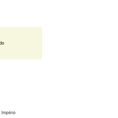
ndo
o Império