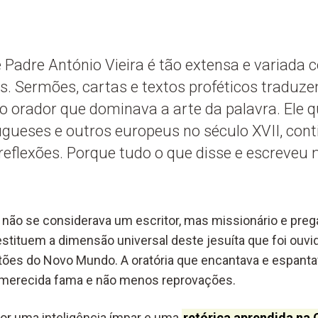
e Padre António Vieira é tão extensa e variada 
ês. Sermões, cartas e textos proféticos tradu
do orador que dominava a arte da palavra. Ele 
tugueses e outros europeus no século XVII, con
 reflexões. Porque tudo o que disse e escrev
a não se considerava um escritor, mas missionário e preg
estituem a dimensão universal deste jesuíta que foi ouvi
tões do Novo Mundo. A oratória que encantava e espanta
e merecida fama e não menos reprovações.
or uma inteligência ímpar e uma
retórica aprendida na