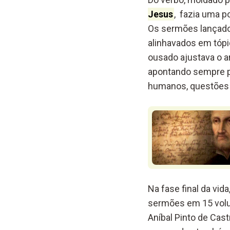
Jesus
, fazia uma p
Os sermões lançados
alinhavados em tópi
ousado ajustava o ar
apontando sempre par
humanos, questões m
Na fase final da vid
sermões em 15 volum
Aníbal Pinto de Cas