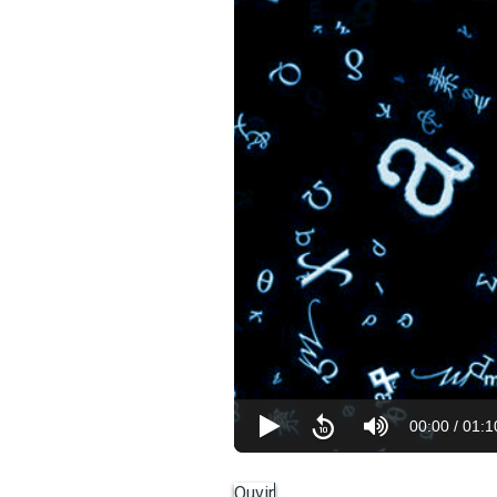
00:00
/
01:1
Ouvir