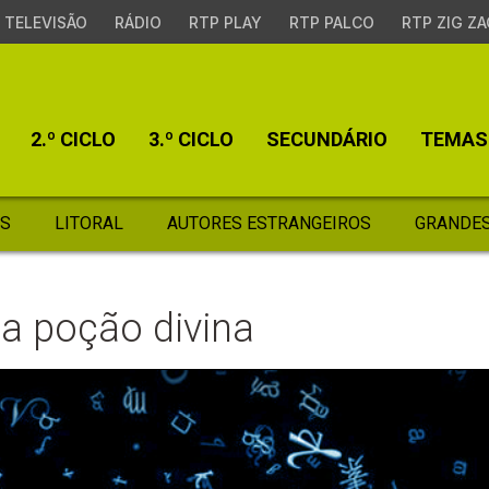
TELEVISÃO
RÁDIO
RTP PLAY
RTP PALCO
RTP ZIG ZA
2.º CICLO
3.º CICLO
SECUNDÁRIO
TEMAS
S
LITORAL
AUTORES ESTRANGEIROS
GRANDES
a poção divina