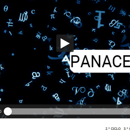
0
2.º CICLO
3.º