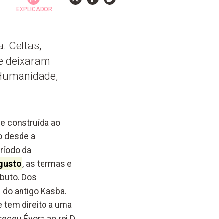
EXPLICADOR
. Celtas,
e deixaram
 Humanidade,
e construída ao
o desde a
eríodo da
ugusto
, as termas e
ebuto. Dos
 do antigo Kasba.
 tem direito a uma
eceu Évora ao rei D.