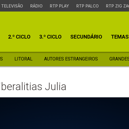
TELEVISÃO
RÁDIO
RTP PLAY
RTP PALCO
RTP ZIG ZA
2.º CICLO
3.º CICLO
SECUNDÁRIO
TEMAS
S
LITORAL
AUTORES ESTRANGEIROS
GRANDES
beralitias Julia