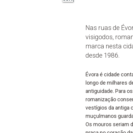
Nas ruas de Évor
visigodos, roma
marca nesta cid
desde 1986.
Évora é cidade cont
longo de milhares d
antiguidade. Para os
romanização conse
vestígios da antiga 
muçulmanos guardam
Os mouros seriam de
praça no coração da 