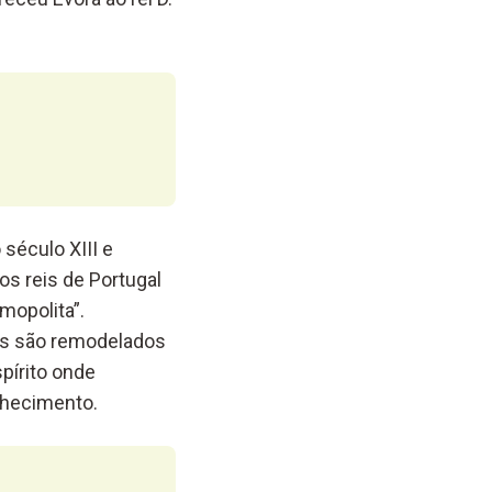
século XIII e
s reis de Portugal
mopolita”.
ios são remodelados
pírito onde
nhecimento.