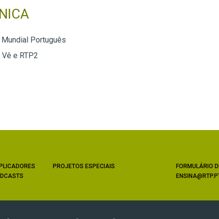
NICA
 Mundial Português
e Vê e RTP2
PLICADORES
PROJETOS ESPECIAIS
FORMULÁRIO D
DCASTS
ENSINA@RTP.P