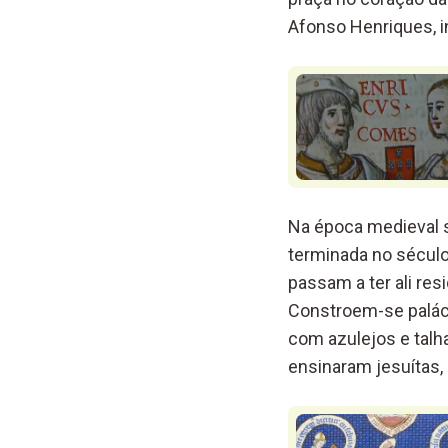
Afonso Henriques, i
Na época medieval s
terminada no século
passam a ter ali re
Constroem-se paláci
com azulejos e talh
ensinaram jesuítas,