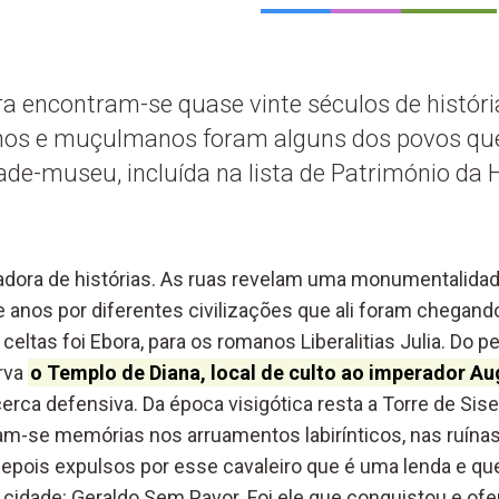
a encontram-se quase vinte séculos de história
nos e muçulmanos foram alguns dos povos qu
ade-museu, incluída na lista de Património da
adora de histórias. As ruas revelam uma monumentalidad
e anos por diferentes civilizações que ali foram chegand
 celtas foi Ebora, para os romanos Liberalitias Julia. Do p
rva
o Templo de Diana, local de culto ao imperador A
cerca defensiva. Da época visigótica resta a Torre de Sis
-se memórias nos arruamentos labirínticos, nas ruínas
pois expulsos por esse cavaleiro que é uma lenda e que
cidade: Geraldo Sem Pavor. Foi ele que conquistou e ofer