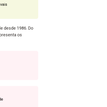
evais
de desde 1986. Do
apresenta os
de