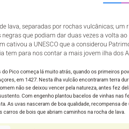
e lava, separadas por rochas vulcânicas; um 
 negras que podiam dar duas vezes a volta ao
em cativou a UNESCO que a considerou Patrim
ia tem para nos contar a mais jovem ilha dos 
as do Pico começa lá muito atrás, quando os primeiros 
Açores, em 1427. Nesta ilha vulcão encontraram terra du
 homem não se deixou vencer pela natureza, antes fez del
 e sustento. Com engenho plantou bacelos de vinhas nas f
osta. As uvas nasceram de boa qualidade, recompensa de 
os carros de bois que abriam caminhos na rocha de lava.