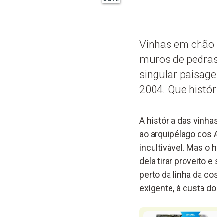
Vinhas em chão d
muros de pedras
singular paisag
2004. Que histór
A história das vinh
ao arquipélago dos 
incultivável. Mas o
dela tirar proveito
perto da linha da c
exigente, à custa d