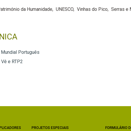
atrimónio da Humanidade
UNESCO
Vinhas do Pico
Serras e
NICA
 Mundial Português
e Vê e RTP2
PLICADORES
PROJETOS ESPECIAIS
FORMULÁRIO D