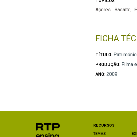
TÓPICOS
Açores
Basalto
P
FICHA TÉC
Património
TÍTULO:
Filma 
PRODUÇÃO:
2009
ANO:
RECURSOS
TEMAS
EX