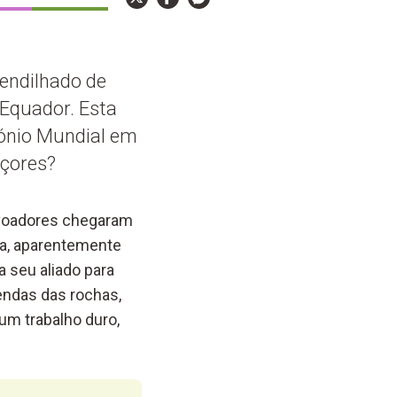
rendilhado de
 Equador. Esta
ónio Mundial em
Açores?
povoadores chegaram
ra, aparentemente
a seu aliado para
endas das rochas,
um trabalho duro,