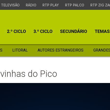
TELEVISÃO
RÁDIO
RTP PLAY
RTP PALCO
RTP ZIG ZA
2.º CICLO
3.º CICLO
SECUNDÁRIO
TEMAS
S
LITORAL
AUTORES ESTRANGEIROS
GRANDES
vinhas do Pico