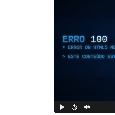
ERRO
100
ERROR ON HTML5 M
ESTE CONTEÚDO ES