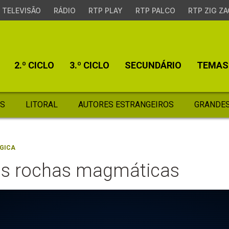
TELEVISÃO
RÁDIO
RTP PLAY
RTP PALCO
RTP ZIG ZA
2.º CICLO
3.º CICLO
SECUNDÁRIO
TEMAS
S
LITORAL
AUTORES ESTRANGEIROS
GRANDES
GICA
as rochas magmáticas