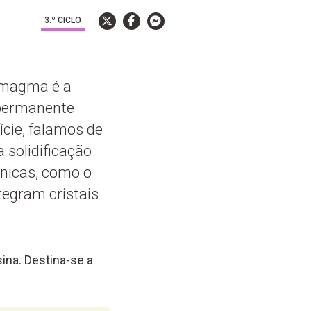
3.º CICLO
 magma é a
 permanente
ície, falamos de
 solidificação
ónicas, como o
tegram cristais
ina. Destina-se a