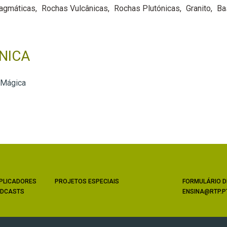
agmáticas
Rochas Vulcânicas
Rochas Plutónicas
Granito
Ba
NICA
 Mágica
PLICADORES
PROJETOS ESPECIAIS
FORMULÁRIO D
DCASTS
ENSINA@RTP.P