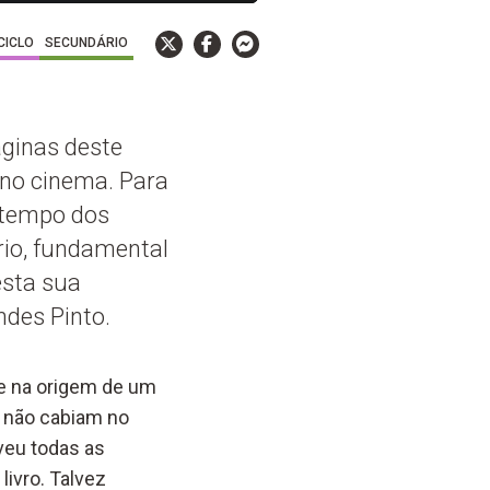
 CICLO
SECUNDÁRIO
áginas deste
 no cinema. Para
 tempo dos
rio, fundamental
esta sua
des Pinto.
e na origem de um
 não cab
iam
no
veu todas as
livro.
Talvez