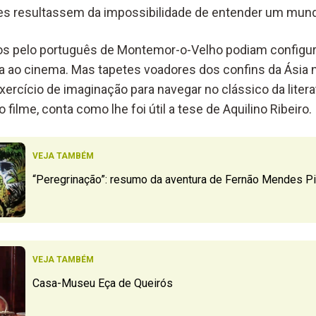
es
result
assem
da impossibilidade de entender um
mun
os pelo português de Montemor-o-Velho
podiam
configur
ra ao cinema
. Mas
tapetes voadores dos confins da Ásia
xercício de imaginação para
navegar n
o
clássico da liter
o filme,
conta
como lhe foi útil
a tese de Aquilino Ribeiro
.
VEJA TAMBÉM
“Peregrinação”: resumo da aventura de Fernão Mendes Pi
VEJA TAMBÉM
Casa-Museu Eça de Queirós