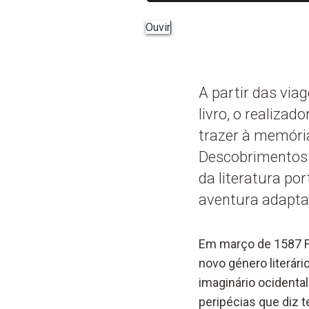
Ouvir
A partir das via
livro, o realiza
trazer à memóri
Descobrimentos e
da literatura p
aventura adapta
Em março de 1587 F
novo género literári
imaginário ocidental
peripécias
que diz te