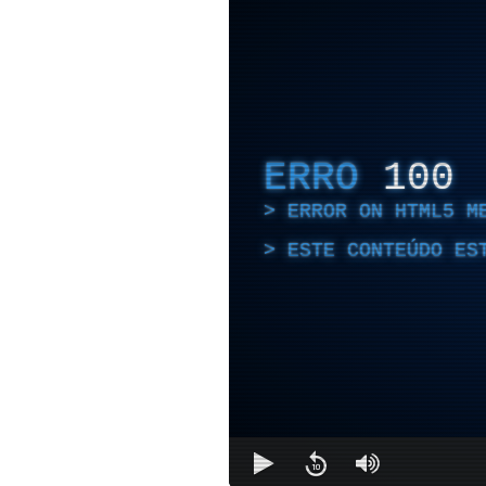
ERRO
100
ERROR ON HTML5 M
ESTE CONTEÚDO ES