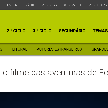
TELEVISÃO
RÁDIO
RTP PLAY
RTP PALCO
RTP ZIG ZA
2.º CICLO
3.º CICLO
SECUNDÁRIO
TEMAS
S
LITORAL
AUTORES ESTRANGEIROS
GRANDES
: o filme das aventuras de 