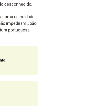
do
desconhecido.
ar uma dificuldade
não impediram João
atura portuguesa
.
nto