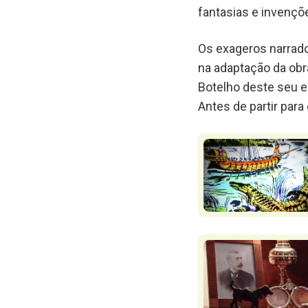
fantasias
e invençõ
Os
exageros
narrad
na adaptação da ob
Botelho
d
este
seu
e
Antes de partir para 