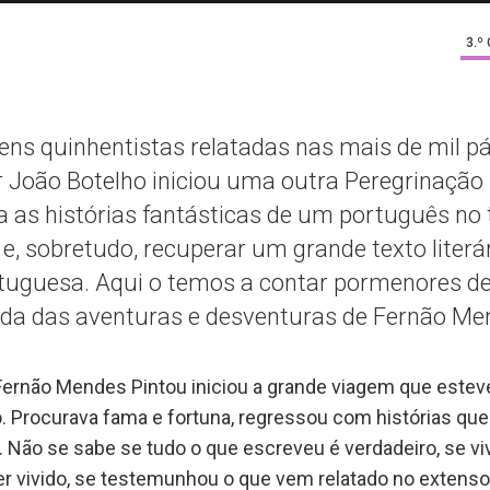
3.º
gens quinhentistas relatadas nas mais de mil p
dor João Botelho iniciou uma outra Peregrinação
a as histórias fantásticas de um português no
, sobretudo, recuperar um grande texto literá
ortuguesa. Aqui o temos a contar pormenores d
da das aventuras e desventuras de Fernão Men
ernão Mendes Pintou iniciou
a
grande
viagem que estev
o.
Procurava
fama e fortuna,
regress
ou
com histórias que
.
Não se sabe
se tudo o que escreveu é verdadeiro, se vi
r vivido, se
testemunhou o que
vem relatado
no extenso 