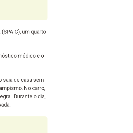
 (SPAIC), um quarto
nóstico médico e o
ão saia de casa sem
campismo. No carro,
gral. Durante o dia,
sada.