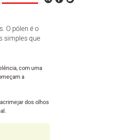
. O pólen é o
as simples que
celência, com uma
 começam a
acrimejar dos olhos
al.