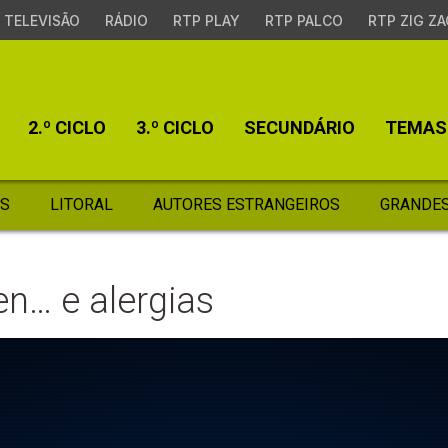
TELEVISÃO
RÁDIO
RTP PLAY
RTP PALCO
RTP ZIG ZA
2.º CICLO
3.º CICLO
SECUNDÁRIO
TEMAS
S
LITORAL
AUTORES ESTRANGEIROS
GRANDES
en… e alergias