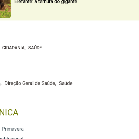
Elefante: a ternura do gigante
CIDADANIA
SAÚDE
a
Direção Geral de Saúde
Saúde
NICA
a Primavera
nstitucional