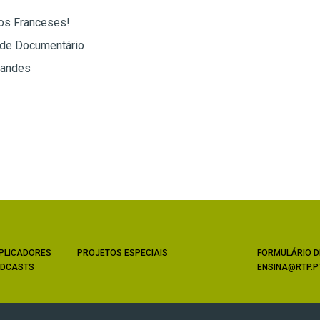
os Franceses!
 de Documentário
nandes
PLICADORES
PROJETOS ESPECIAIS
FORMULÁRIO D
DCASTS
ENSINA@RTP.P