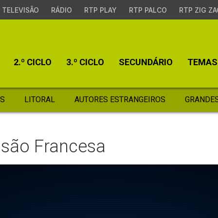
TELEVISÃO
RÁDIO
RTP PLAY
RTP PALCO
RTP ZIG ZA
2.º CICLO
3.º CICLO
SECUNDÁRIO
TEMAS
S
LITORAL
AUTORES ESTRANGEIROS
GRANDES
asão Francesa