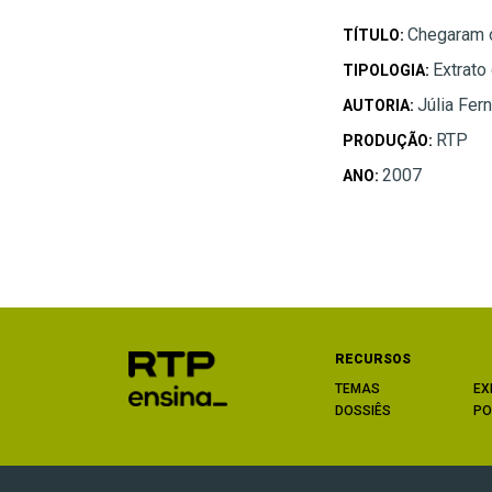
Chegaram 
TÍTULO:
Extrato
TIPOLOGIA:
Júlia Fer
AUTORIA:
RTP
PRODUÇÃO:
2007
ANO:
RECURSOS
TEMAS
EX
DOSSIÊS
PO