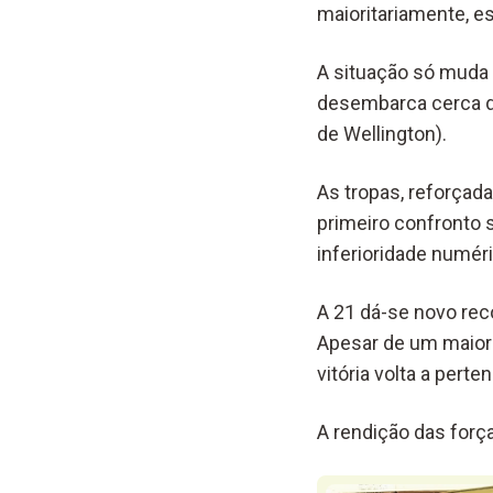
maioritariamente, e
A situação só muda 
desembarca cerca d
de Wellington).
As tropas, reforçada
primeiro confronto 
inferioridade numér
A 21 dá-se novo rec
Apesar de um maior e
vitória volta a perte
A rendição das forç