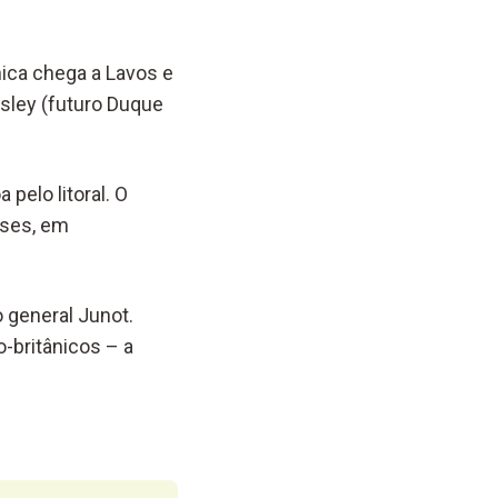
ica chega a Lavos e
sley (futuro Duque
pelo litoral. O
eses, em
o general Junot.
o-britânicos – a