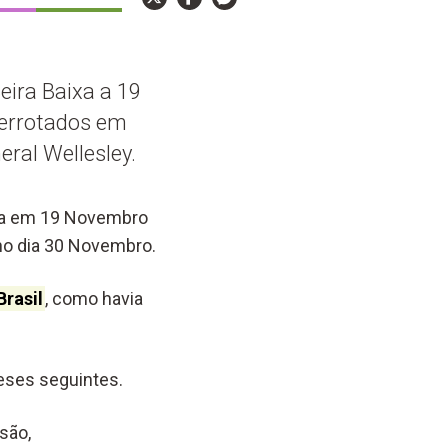
eira Baixa a 19
derrotados em
ral Wellesley.
ixa em 19 Novembro
no dia 30 Novembro.
rasil
, como havia
eses seguintes.
são,