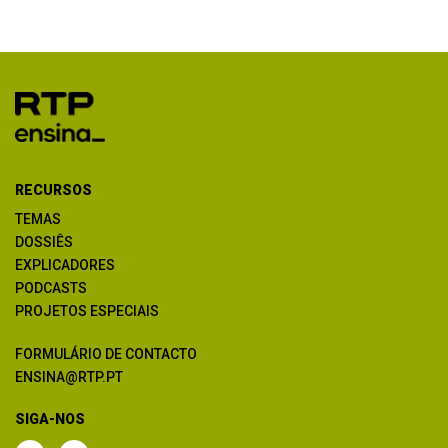
RECURSOS
TEMAS
DOSSIÊS
EXPLICADORES
PODCASTS
PROJETOS ESPECIAIS
FORMULÁRIO DE CONTACTO
ENSINA@RTP.PT
SIGA-NOS