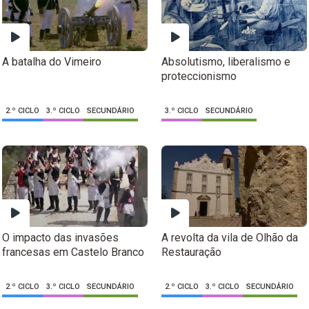
A batalha do Vimeiro
Absolutismo, liberalismo e
proteccionismo
2.º CICLO
3.º CICLO
SECUNDÁRIO
3.º CICLO
SECUNDÁRIO
O impacto das invasões
A revolta da vila de Olhão da
francesas em Castelo Branco
Restauração
2.º CICLO
3.º CICLO
SECUNDÁRIO
2.º CICLO
3.º CICLO
SECUNDÁRIO