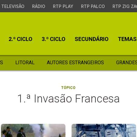
TELEVISÃO
RÁDIO
RTP PLAY
RTP PALCO
RTP ZIG ZA
2.º CICLO
3.º CICLO
SECUNDÁRIO
TEMAS
S
LITORAL
AUTORES ESTRANGEIROS
GRANDES
TÓPICO
1.ª Invasão Francesa