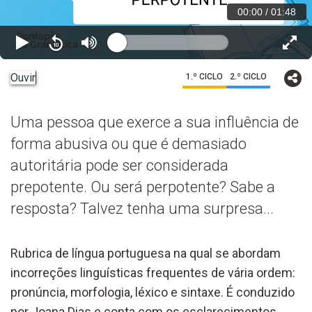
00:00
/
01:48
Ouvir
1.º CICLO
2.º CICLO
Uma pessoa que exerce a sua influência de
forma abusiva ou que é demasiado
autoritária pode ser considerada
prepotente. Ou será perpotente? Sabe a
resposta? Talvez tenha uma surpresa...
Rubrica de língua portuguesa na qual se abordam
incorreções linguísticas frequentes de vária ordem:
pronúncia, morfologia, léxico e sintaxe. É conduzido
por Joana Dias e conta com os esclarecimentos