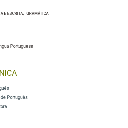
RA E ESCRITA
GRAMÁTICA
íngua Portuguesa
NICA
guês
 de Português
tora