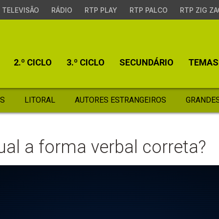
TELEVISÃO
RÁDIO
RTP PLAY
RTP PALCO
RTP ZIG ZA
2.º CICLO
3.º CICLO
SECUNDÁRIO
TEMAS
S
LITORAL
AUTORES ESTRANGEIROS
GRANDES
ual a forma verbal correta?