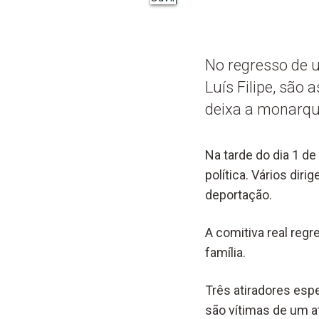
No regresso de u
Luís Filipe, são
deixa a monarqui
Na tarde do dia 1 d
política. Vários dir
deportação.
A comitiva real reg
família.
Três atiradores espe
são vítimas de um 