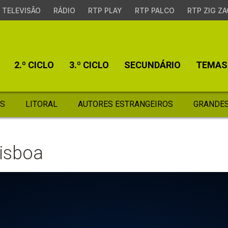
TELEVISÃO
RÁDIO
RTP PLAY
RTP PALCO
RTP ZIG ZA
2.º CICLO
3.º CICLO
SECUNDÁRIO
TEMAS
S
LITORAL
AUTORES ESTRANGEIROS
GRANDES
Lisboa