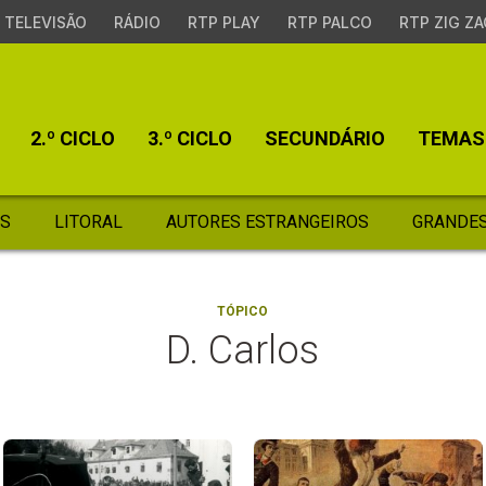
TELEVISÃO
RÁDIO
RTP PLAY
RTP PALCO
RTP ZIG ZA
2.º CICLO
3.º CICLO
SECUNDÁRIO
TEMAS
S
LITORAL
AUTORES ESTRANGEIROS
GRANDES
TÓPICO
D. Carlos