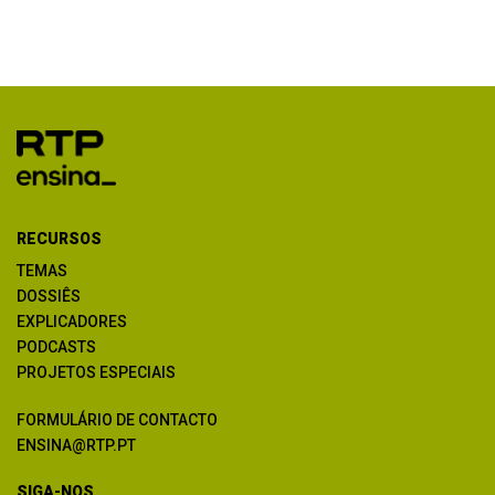
RECURSOS
TEMAS
DOSSIÊS
EXPLICADORES
PODCASTS
PROJETOS ESPECIAIS
FORMULÁRIO DE CONTACTO
ENSINA@RTP.PT
SIGA-NOS