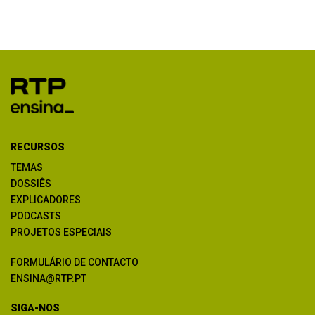
RECURSOS
TEMAS
DOSSIÊS
EXPLICADORES
PODCASTS
PROJETOS ESPECIAIS
FORMULÁRIO DE CONTACTO
ENSINA@RTP.PT
SIGA-NOS