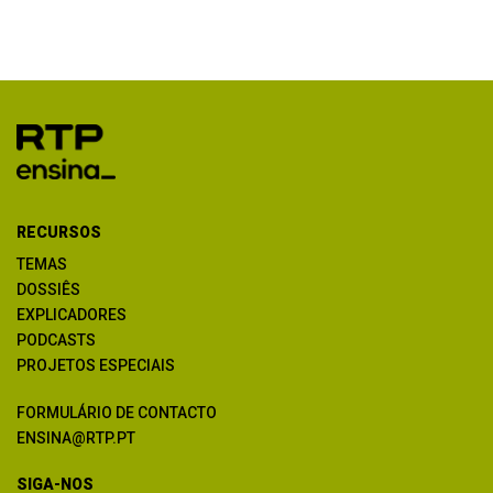
RECURSOS
TEMAS
DOSSIÊS
EXPLICADORES
PODCASTS
PROJETOS ESPECIAIS
FORMULÁRIO DE CONTACTO
ENSINA@RTP.PT
SIGA-NOS