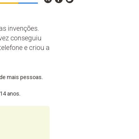
uas invenções.
 vez conseguiu
elefone e criou a
u de mais pessoas.
14 anos.