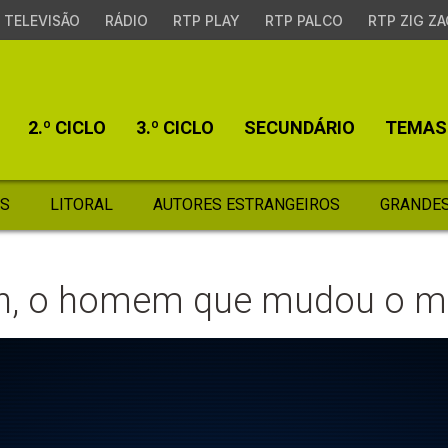
TELEVISÃO
RÁDIO
RTP PLAY
RTP PALCO
RTP ZIG ZA
2.º CICLO
3.º CICLO
SECUNDÁRIO
TEMAS
S
LITORAL
AUTORES ESTRANGEIROS
GRANDES
n, o homem que mudou o 