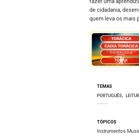
fazer uma aprendiz
de cidadania, desen
quem leva os mais p
TEMAS
PORTUGUÊS
LEITU
TÓPICOS
Instrumentos Musi