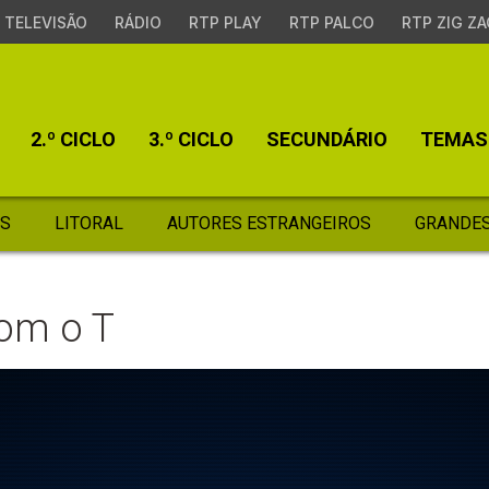
TELEVISÃO
RÁDIO
RTP PLAY
RTP PALCO
RTP ZIG ZA
2.º CICLO
3.º CICLO
SECUNDÁRIO
TEMAS
S
LITORAL
AUTORES ESTRANGEIROS
GRANDES
com o T