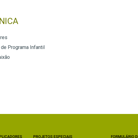
NICA
ores
 de Programa Infantil
aixão
PLICADORES
PROJETOS ESPECIAIS
FORMULÁRIO D