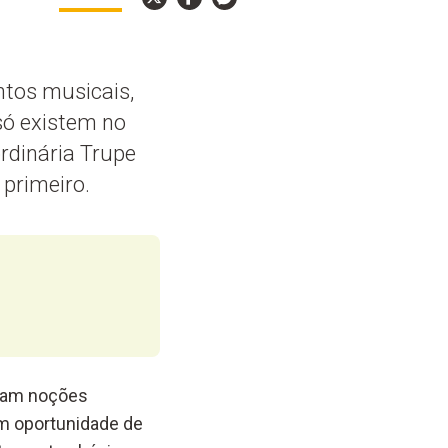
ntos musicais,
só existem no
rdinária Trupe
 primeiro.
inam noções
êm oportunidade de