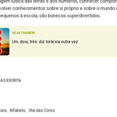
agem lúdica das letras e dos números, conhecer compo
volver conhecimentos sobre si próprio e sobre o mundo q
equenos à escola, são bonecos superdivertidos.
VEJA TAMBÉM
Um, dois, três: diz torácica outra vez
RA E ESCRITA
cais
Alfabeto
Ilha das Cores