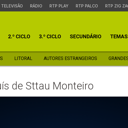
TELEVISÃO
RÁDIO
RTP PLAY
RTP PALCO
RTP ZIG ZA
2.º CICLO
3.º CICLO
SECUNDÁRIO
TEMAS
S
LITORAL
AUTORES ESTRANGEIROS
GRANDES
ís de Sttau Monteiro