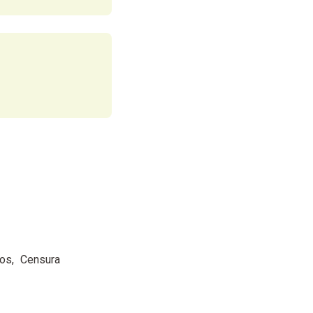
gos
Censura