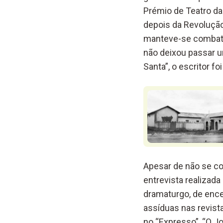
Prémio de Teatro da
depois da Revolução
manteve-se combativ
não deixou passar u
Santa”, o escritor f
Apesar de não se co
entrevista realizada
dramaturgo, de encen
assíduas nas revist
no “Expresso”, “O Jo