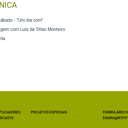
NICA
Sábado - "Um dia com"
gem com Luís de Sttau Monteiro
nta
PLICADORES
PROJETOS ESPECIAIS
FORMULÁRIO D
DCASTS
ENSINA@RTP.P