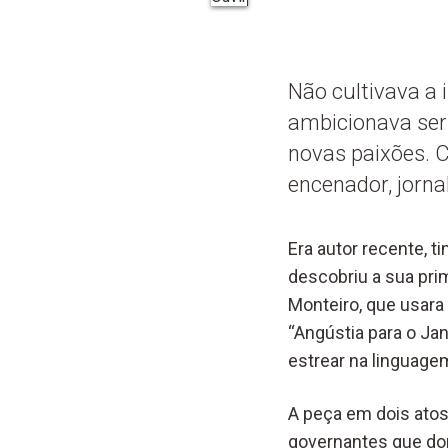
Não cultivava a 
ambicionava ser 
novas paixões. 
encenador, jornali
Era autor recente, t
descobriu a sua prim
Monteiro, que usar
“Angústia para o Ja
estrear na linguage
A peça em dois atos
governantes que dom