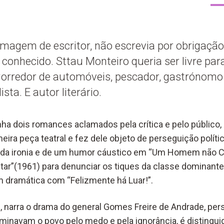
imagem de escritor, não escrevia por obrigaçã
conhecido. Sttau Monteiro queria ser livre par
Corredor de automóveis, pescador, gastrónomo
sta. E autor literário.
inha dois romances aclamados pela crítica e pelo público
eira peça teatral e fez dele objeto de perseguição polític
a da ironia e de um humor cáustico em “Um Homem não C
ntar”(1961) para denunciar os tiques da classe dominante
m dramática com “Felizmente há Luar!”.
, narra o drama do general Gomes Freire de Andrade, per
inavam o povo pelo medo e pela ignorância, é distingu