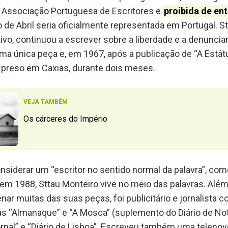
 Associação Portuguesa de Escritores e
proibida de en
 de Abril seria oficialmente representada em Portugal. S
o, continuou a escrever sobre a liberdade e a denunciar 
ma única peça e, em 1967, após a publicação de “A Estátu
oi preso em Caxias, durante dois meses.
VEJA TAMBÉM
Os cárceres do Império
nsiderar um “escritor no sentido normal da palavra”, co
 em 1988, Sttau Monteiro vive no meio das palavras. Além 
ar muitas das suas peças, foi publicitário e jornalista 
as “Almanaque” e “A Mosca” (suplemento do Diário de Not
rnal” e “Diário de Lisboa”. Escreveu também uma telenove