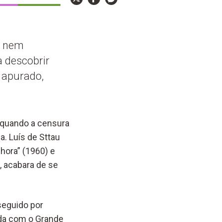
o nem
a descobrir
 apurado,
, quando a censura
a. Luís de Sttau
hora” (1960) e
, acabara de se
seguido por
ida com o Grande