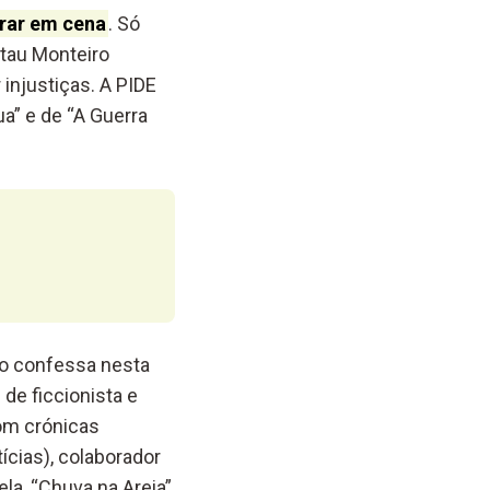
trar em cena
. Só
ttau Monteiro
injustiças. A PIDE
a” e de “A Guerra
mo confessa nesta
de ficcionista e
com crónicas
ícias), colaborador
la, “Chuva na Areia”,