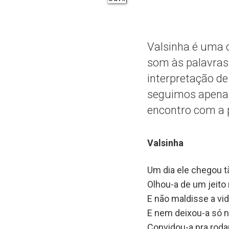
Valsinha é uma 
som às palavras
interpretação d
seguimos apenas
encontro com a po
Valsinha
Um dia ele chegou t
Olhou-a de um jeito
E não maldisse a vid
E nem deixou-a só n
Convidou-a pra rodar