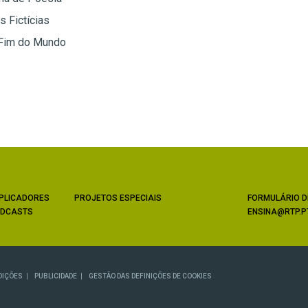
 Fictícias
 Fim do Mundo
PLICADORES
PROJETOS ESPECIAIS
FORMULÁRIO D
DCASTS
ENSINA@RTP.P
DIÇÕES
PUBLICIDADE
GESTÃO DAS DEFINIÇÕES DE COOKIES