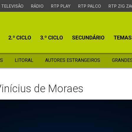
TELEVISÃO
RÁDIO
RTP PLAY
RTP PALCO
RTP ZIG ZA
2.º CICLO
3.º CICLO
SECUNDÁRIO
TEMAS
S
LITORAL
AUTORES ESTRANGEIROS
GRANDES
Vinícius de Moraes