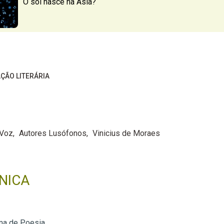
O sol nasce na Ásia?
ÇÃO LITERÁRIA
 Voz
Autores Lusófonos
Vinicius de Moraes
NICA
ma de Poesia