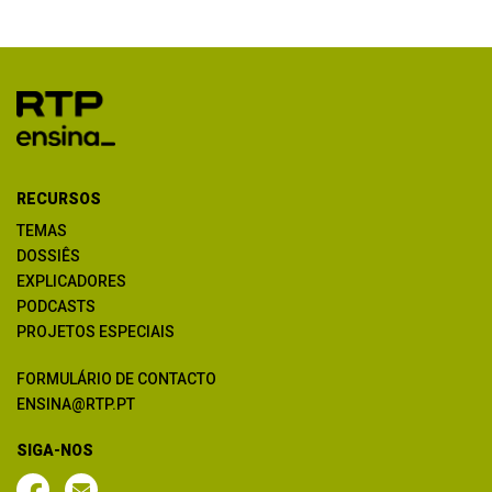
RECURSOS
TEMAS
DOSSIÊS
EXPLICADORES
PODCASTS
PROJETOS ESPECIAIS
FORMULÁRIO DE CONTACTO
ENSINA@RTP.PT
SIGA-NOS