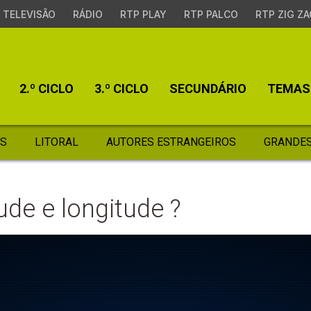
TELEVISÃO
RÁDIO
RTP PLAY
RTP PALCO
RTP ZIG ZA
2.º CICLO
3.º CICLO
SECUNDÁRIO
TEMAS
S
LITORAL
AUTORES ESTRANGEIROS
GRANDES
ude e longitude ?