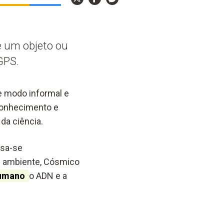
e um objeto ou
GPS.
de modo informal e
 conhecimento e
da ciência.
ssa-se
 e ambiente, C
ósmico
umano
o ADN e a