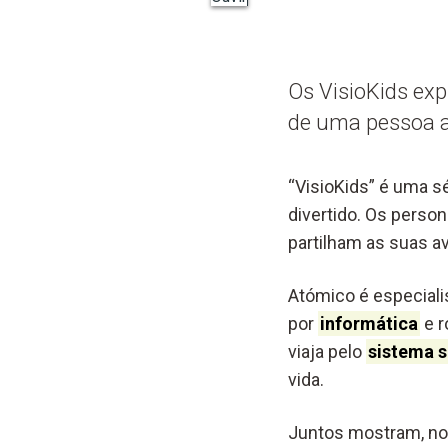
Os VisioKids ex
de uma pessoa a
“VisioKids” é uma s
divertido. Os perso
partilham as suas a
Atómico é especialis
por
informática
e r
viaja pelo
sistema s
vida.
Juntos mostram, no 