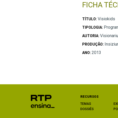
FICHA TÉC
Visiokids
TÍTULO:
Program
TIPOLOGIA:
Visionari
AUTORIA:
Insizi
PRODUÇÃO:
2013
ANO:
RECURSOS
TEMAS
EX
DOSSIÊS
PO