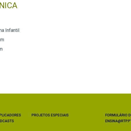
NICA
a Infantil
um
um
PLICADORES
PROJETOS ESPECIAIS
FORMULÁRIO D
DCASTS
ENSINA@RTP.P