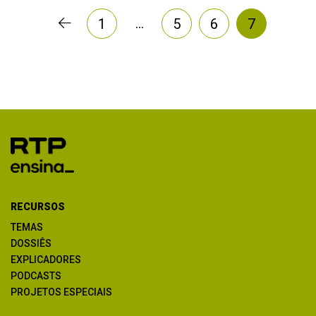
…
1
5
6
7
RECURSOS
TEMAS
DOSSIÊS
EXPLICADORES
PODCASTS
PROJETOS ESPECIAIS