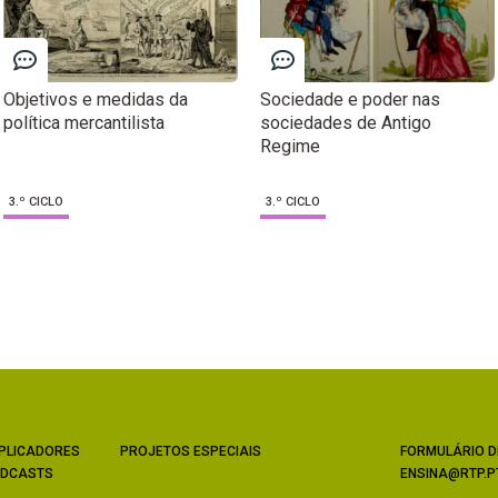
Objetivos e medidas da
Sociedade e poder nas
política mercantilista
sociedades de Antigo
Regime
3.º CICLO
3.º CICLO
PLICADORES
PROJETOS ESPECIAIS
FORMULÁRIO D
DCASTS
ENSINA@RTP.P