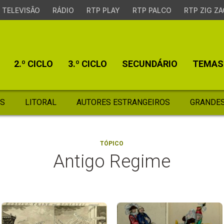
TELEVISÃO
RÁDIO
RTP PLAY
RTP PALCO
RTP ZIG ZA
2.º CICLO
3.º CICLO
SECUNDÁRIO
TEMAS
S
LITORAL
AUTORES ESTRANGEIROS
GRANDES
TÓPICO
Antigo Regime