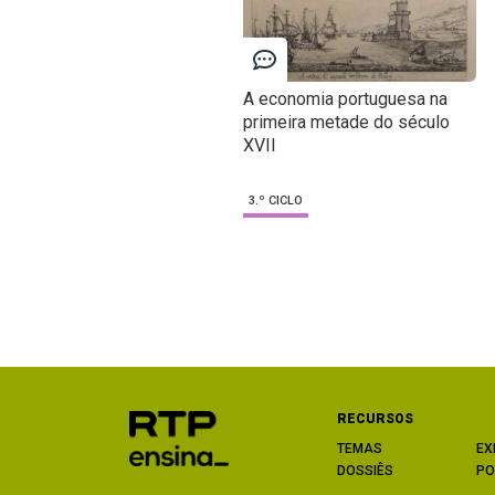
A economia portuguesa na
primeira metade do século
XVII
3.º CICLO
RECURSOS
TEMAS
EX
DOSSIÊS
PO