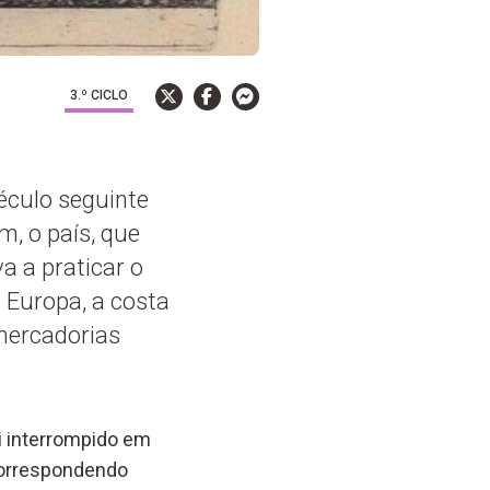
3.º CICLO
éculo seguinte
, o país, que
a a praticar o
a Europa, a costa
 mercadorias
i interrompido em
, correspondendo