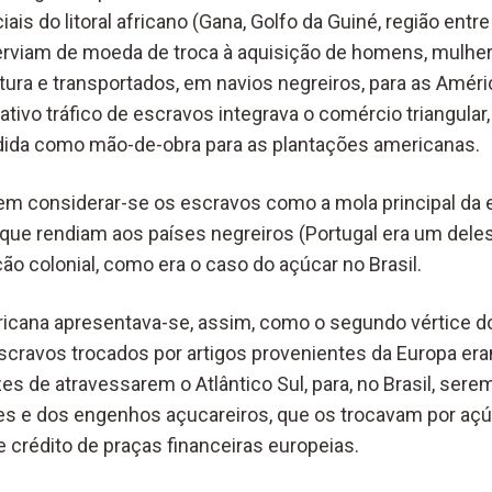
is do litoral africano (Gana, Golfo da Guiné, região entr
rviam de moeda de troca à aquisição de homens, mulher
tura e transportados, em navios negreiros, para as Amé
ativo tráfico de escravos integrava o comércio triangular,
dida como mão-de-obra para as plantações americanas.
em considerar-se os escravos como a mola principal da 
 que rendiam aos países negreiros (Portugal era um del
o colonial, como era o caso do açúcar no Brasil.
fricana apresentava-se, assim, como o segundo vértice 
s escravos trocados por artigos provenientes da Europa 
 de atravessarem o Atlântico Sul, para, no Brasil, sere
s e dos engenhos açucareiros, que os trocavam por açúc
de crédito de praças financeiras europeias.