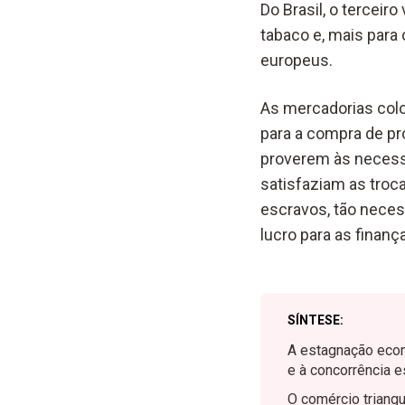
Do Brasil, o terceir
tabaco e, mais para
europeus.
As mercadorias colo
para a compra de pr
proverem às necess
satisfaziam as troc
escravos, tão neces
lucro para as finanç
SÍNTESE:
A estagnação econ
e à concorrência e
O comércio triang