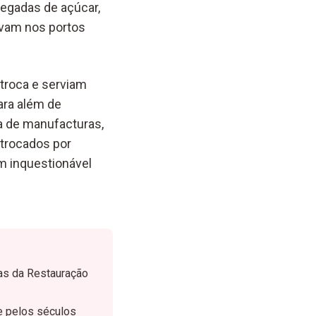
regadas de açúcar,
tavam nos portos
troca e serviam
ara além de
a de manufacturas,
 trocados por
m inquestionável
ras da Restauração
e pelos séculos