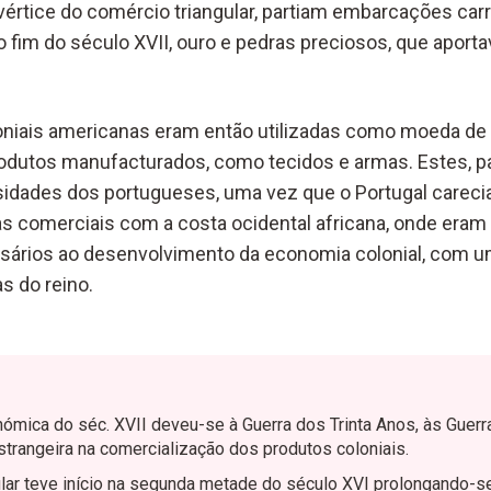
o vértice do comércio triangular, partiam embarcações car
 o fim do século XVII, ouro e pedras preciosos, que apor
niais americanas eram então utilizadas como moeda de 
odutos manufacturados, como tecidos e armas. Estes, p
idades dos portugueses, uma vez que o Portugal careci
as comerciais com a costa ocidental africana, onde eram
sários ao desenvolvimento da economia colonial, com u
as do reino.
ómica do séc. XVII deveu-se à Guerra dos Trinta Anos, às Guer
strangeira na comercialização dos produtos coloniais.
ular teve início na segunda metade do século XVI prolongando-s