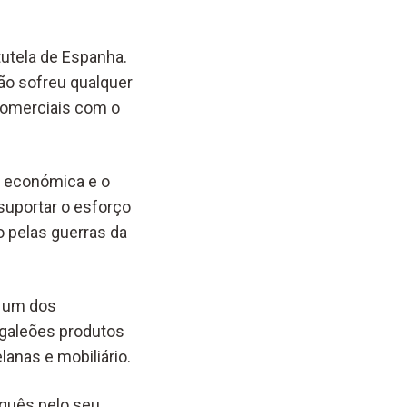
tutela de Espanha.
não sofreu qualquer
 comerciais com o
o económica e o
suportar o esforço
o pelas guerras da
o um dos
 galeões produtos
anas e mobiliário.
uguês pelo seu