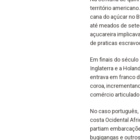
território american
cana do açúcar no Br
até meados de setec
açucareira implicav
de praticas escravo
Em finais do século
Inglaterra e a Holan
entrava em franco dec
coroa, incrementand
comércio articulado 
No caso português, o
costa Ocidental Afr
partiam embarcações
bugigangas e outros 