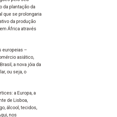
o da plantação da
al que se prolongaria
ativo da produção
em África através
s europeias –
omércio asiático,
rasil, a nova jóia da
r, ou seja, o
tices: a Europa, a
nte de Lisboa,
, álcool, tecidos,
qui, nos