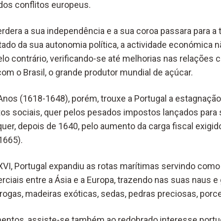
os conflitos europeus.
rdera a sua independência e a sua coroa passara para a 
tado da sua autonomia política, a actividade económica 
lo contrário, verificando-se até melhorias nas relações
om o Brasil, o grande produtor mundial de açúcar.
 Anos (1618-1648), porém, trouxe a Portugal a estagnaçã
tos sociais, quer pelos pesados impostos lançados para 
quer, depois de 1640, pelo aumento da carga fiscal exigid
1665).
XVI, Portugal expandiu as rotas marítimas servindo com
rciais entre a Ásia e a Europa, trazendo nas suas naus e
ogas, madeiras exóticas, sedas, pedras preciosas, porcel
hentos, assiste-se também ao redobrado interesse port