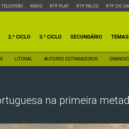
TELEVISÃO
RÁDIO
RTP PLAY
RTP PALCO
RTP ZIG ZA
2.º CICLO
3.º CICLO
SECUNDÁRIO
TEMAS
S
LITORAL
AUTORES ESTRANGEIROS
GRANDES
rtuguesa na primeira metad