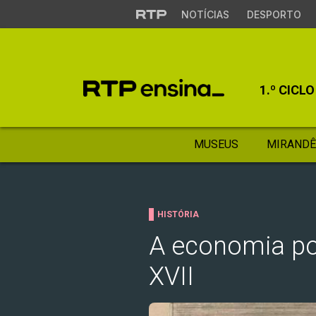
NOTÍCIAS
DESPORTO
1.º CICLO
MUSEUS
MIRANDÊ
HISTÓRIA
A economia po
XVII