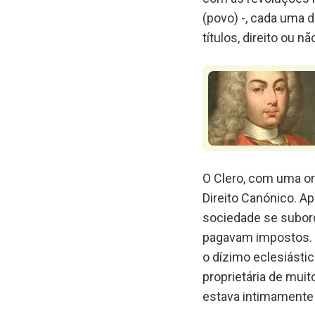
(povo) -, cada uma 
títulos, direito ou 
O Clero, com uma org
Direito Canónico. A
sociedade se subord
pagavam impostos. P
o dízimo eclesiástic
proprietária de mui
estava intimamente 