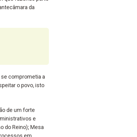
 antecâmara da
e se comprometia a
peitar o povo, isto
ção de um forte
ministrativos e
mo do Reino); Mesa
processos em