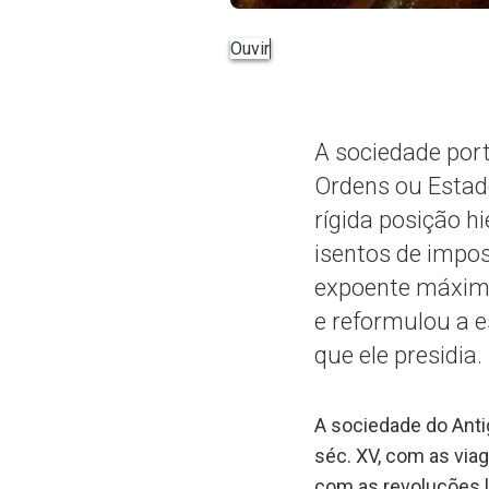
Ouvir
A sociedade por
Ordens ou Estad
rígida posição h
isentos de impo
expoente máximo
e reformulou a e
que ele presidia.
A sociedade do Anti
séc. XV, com as via
com as revoluções li