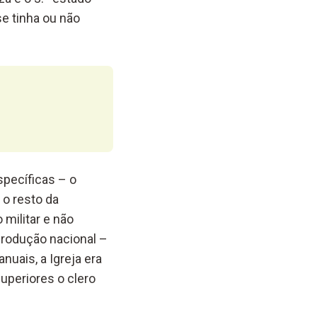
e tinha ou não
specíficas – o
o resto da
militar e não
produção nacional –
uais, a Igreja era
uperiores o clero