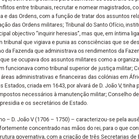
nflitos entre tribunais, recrutar e nomear magistrados, c
 e das Ordens, com a função de tratar dos assuntos re
ração das Ordens militares; Tribunal do Santo Ofício, insti
ipal objectivo “inquirir heresias”, mas que, em íntima li
tribunal que vigiava e punia as consciências que se d
ho da Fazenda que administrava os rendimentos da Fazen
que se ocupava dos assuntos militares como a organizaç
funcionava como tribunal superior de justiça militar; C
reas administrativas e financeiras das colónias em Áfric
s Estados, criada em 1643, por alvará de D. João V, tinha p
mpostos necessários à manutenção militar; Conselho de
presidia e os secretários de Estado.
no – D. João V (1706 – 1750) – caracterizou-se pela au
 fortemente concentrado nas mãos do rei, para o que cont
utura governativa, com a criação de três Secretarias de 