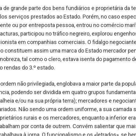
 de grande parte dos bens fundiários e proprietária da ter
elos serviços prestados ao Estado. Porém, no caso espe
ente ou por entreposta pessoa, entrou no comércio marít
turas, participou no tráfico negreiro, explorou engenho
cionista em companhias comerciais. O fidalgo negociante 
o constituem assim uma marca do Estado mercador pen
a nobreza, tal como o clero, estava isenta do pagamento d
 rendas do 3.º estado.
 ordem não privilegiada, englobava a maior parte da popu
ência, podendo ser dividida em quatro grupos fundamentai
alheia e/ou na sua própria terra); mercadores e negocian
ariados. Não sendo uma ordem uniforme, a sua camada s
ietários rurais e os mercadores, enquanto a inferior era
rabalham por conta de outrem. Convém salientar que ma
rabalhava à jorna. O funcionalismo e os «letrados», se b