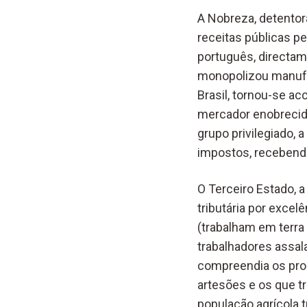
A Nobreza, detentora
receitas públicas p
português, directam
monopolizou manufac
Brasil, tornou-se ac
mercador enobrecid
grupo privilegiado, 
impostos, recebendo
O Terceiro Estado, a
tributária por excel
(trabalham em terra 
trabalhadores assal
compreendia os propr
artesões e os que t
população agrícola t