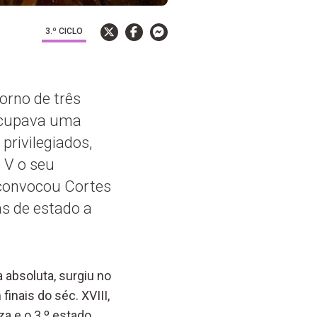
3.º CICLO
orno de três
 ocupava uma
privilegiados,
 V o seu
convocou Cortes
as de estado a
 absoluta, surgiu no
inais do séc. XVIII,
za e o 3.º estado