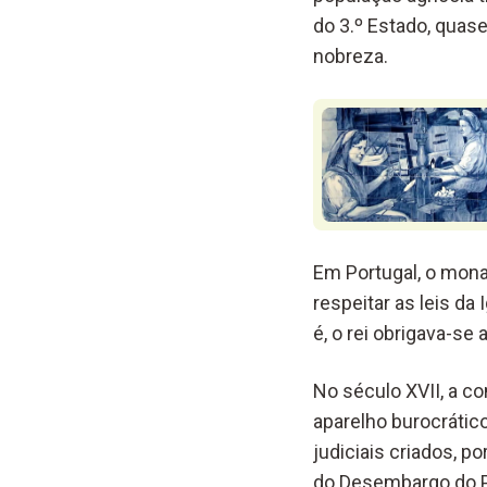
do 3.º Estado, quas
nobreza.
Em Portugal, o mon
respeitar as leis da
é, o rei obrigava-se a
No século XVII, a c
aparelho burocrático
judiciais criados, 
do Desembargo do 