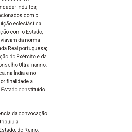
onceder indultos;
lacionados com o
tuição eclesiástica
gação com o Estado,
esviavam da norma
da Real portuguesa;
ão do Exército e da
onselho Ultramarino,
a, na Índia e no
or finalidade a
 Estado constituído
sência da convocação
ribuiu a
Estado: do Reino,