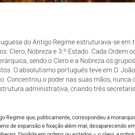
tuguesa do Antigo Regime estruturava-se em t
os: Clero, Nobreza e 3.º Estado. Cada Ordem
ierárquica, sendo o Clero e a Nobreza os grupos 
stos. O absolutismo português teve em D. João
. Concentrou o poder nas suas mãos, nunca 
strutura administrativa, criando três secretari
go Regime que, politicamente, correspondeu à monarquia
gens de expansão e fixação além-mar, desaparecendo em f
berais. Dividida em ordens ou estados – o clero, a nobre