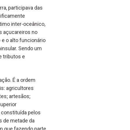
ra, participava das
cificamente
imo inter-oceânico,
s açucareiros no
e o alto funcionário
insular. Sendo um
e tributos e
lação. É a ordem
s: agricultores
tes; artesãos;
uperior
 constituída pelos
is de metade da
em que fazendo parte