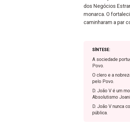
dos Negócios Estrang
monarca. O fortalec
caminharam a par co
SÍNTESE:
A sociedade portu
Povo.
O clero e a nobre
pelo Povo.
D. João V é um mo
Absolutismo Joan
D. João V nunca c
pública.