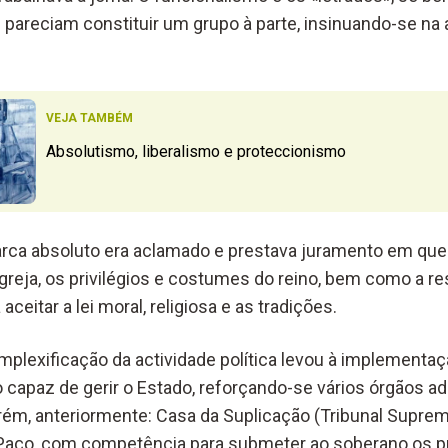
e pareciam constituir um grupo à parte, insinuando-se na
VEJA TAMBÉM
Absolutismo, liberalismo e proteccionismo
arca absoluto era aclamado e prestava juramento em qu
 Igreja, os privilégios e costumes do reino, bem como a res
 aceitar a lei moral, religiosa e as tradições.
omplexificação da actividade política levou à implementa
 capaz de gerir o Estado, reforçando-se vários órgãos ad
porém, anteriormente: Casa da Suplicação (Tribunal Supre
Paço, com competência para submeter ao soberano os 