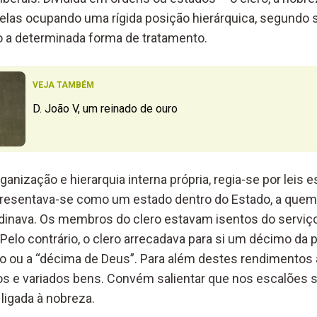
delas ocupando uma rígida posição hierárquica, segundo s
não a determinada forma de tratamento.
VEJA TAMBÉM
D. João V, um reinado de ouro
anização e hierarquia interna própria, regia-se por leis e
presentava-se como um estado dentro do Estado, a quem 
inava. Os membros do clero estavam isentos do serviço 
elo contrário, o clero arrecadava para si um décimo da 
o ou a “décima de Deus”. Para além destes rendimentos an
tos e variados bens. Convém salientar que nos escalões s
ligada à nobreza.