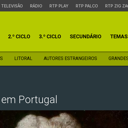
TELEVISÃO
RÁDIO
RTP PLAY
RTP PALCO
RTP ZIG ZA
2.º CICLO
3.º CICLO
SECUNDÁRIO
TEMAS
S
LITORAL
AUTORES ESTRANGEIROS
GRANDES
 em Portugal