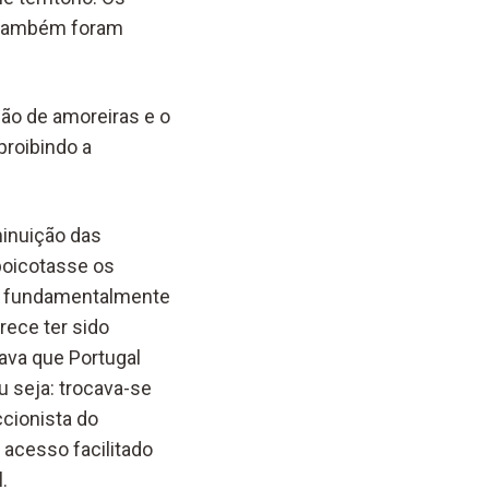
o também foram
ão de amoreiras e o
proibindo a
minuição das
boicotasse os
a, fundamentalmente
rece ter sido
ava que Portugal
u seja: trocava-se
ccionista do
 acesso facilitado
.