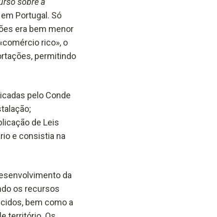
urso sobre a
 em Portugal. Só
ações era bem menor
«comércio rico», o
rtações, permitindo
licadas pelo Conde
talação;
licação de Leis
io e consistia na
 desenvolvimento da
ando os recursos
tecidos, bem como a
 território. Os