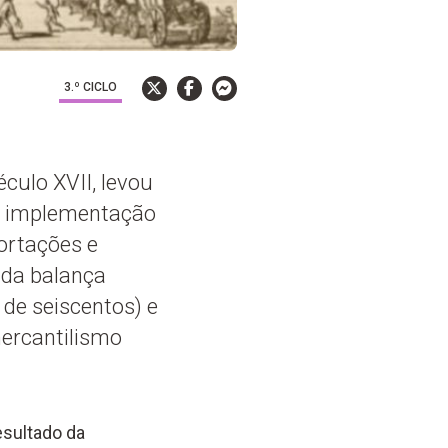
3.º CICLO
culo XVII, levou
 a implementação
ortações e
 da balança
 de seiscentos) e
ercantilismo
esultado da