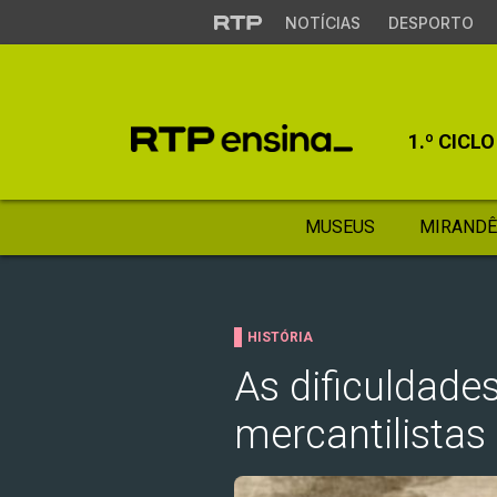
NOTÍCIAS
DESPORTO
1.º CICLO
MUSEUS
MIRANDÊ
HISTÓRIA
As dificuldad
mercantilistas