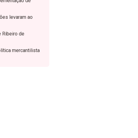
plementação de
ções levaram ao
e Ribeiro de
ítica mercantilista