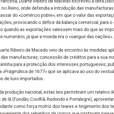
 francesa, Duarte Ribeiro de Macedo escreveu a obra
Disc
s no Reino
, onde defendia a introdução das manufacturas
passar do «comércio pobre», em que o valor das export
ações, provocando o défice da balança comercial, para o 
do quando as exportações valessem mais do que as impo
 numerário, já que a moeda era o «sangue das nações».
arte Ribeiro de Macedo veio de encontro às medidas ap
o das manufacturas; concessão de créditos para a sua ins
arinha para a protecção dos interesses portugueses; pub
 «Pragmática de 1677» que se aplicava ao uso do vestuár
os de luxo importados.
da produção nacional, estas leis permitiram um relativo
 de lã (Fundão, Covilhã, Redondo e Portalegre), aproveit
undante como força motriz dos teares e tingimento dos 
 proveniente dos rebanhos de ovinos que pastavam naquele