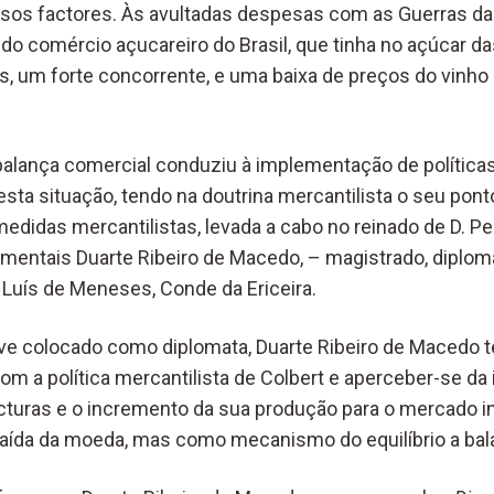
rsos factores. Às avultadas despesas com as Guerras d
 do comércio açucareiro do Brasil, que tinha no açúcar da
 um forte concorrente, e uma baixa de preços do vinho
 balança comercial conduziu à implementação de polític
ta situação, tendo na doutrina mercantilista o seu ponto
didas mercantilistas, levada a cabo no reinado de D. Pe
entais Duarte Ribeiro de Macedo, – magistrado, diplomata
 Luís de Meneses, Conde da Ericeira.
ve colocado como diplomata, Duarte Ribeiro de Macedo t
om a política mercantilista de Colbert e aperceber-se da
turas e o incremento da sua produção para o mercado in
saída da moeda, mas como mecanismo do equilíbrio a bal