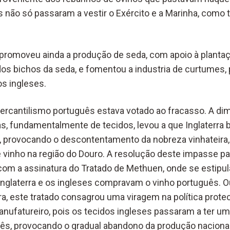
 não só passaram a vestir o Exército e a Marinha, com
 promoveu ainda a produção de seda, com apoio à plantaç
dos bichos da seda, e fomentou a industria de curtumes, 
s ingleses.
ercantilismo português estava votado ao fracasso. A di
s, fundamentalmente de tecidos, levou a que Inglaterra 
, provocando o descontentamento da nobreza vinhateir
e vinho na região do Douro. A resolução deste impasse pa
com a assinatura do Tratado de Methuen, onde se estipul
a Inglaterra e os ingleses compravam o vinho português. O
ra, este tratado consagrou uma viragem na política prote
ufatureiro, pois os tecidos ingleses passaram a ter um
ês, provocando o gradual abandono da produção nacional