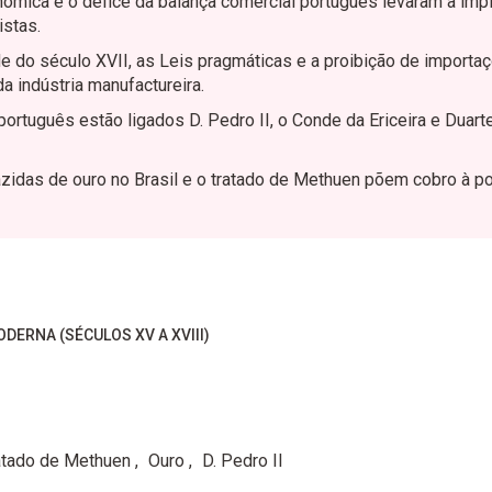
ómica e o défice da balança comercial português levaram à im
istas.
 do século XVII, as Leis pragmáticas e a proibição de importa
 indústria manufactureira.
ortuguês estão ligados D. Pedro II, o Conde da Ericeira e Duart
zidas de ouro no Brasil e o tratado de Methuen põem cobro à pol
ODERNA (SÉCULOS XV A XVIII)
atado de Methuen
Ouro
D. Pedro II