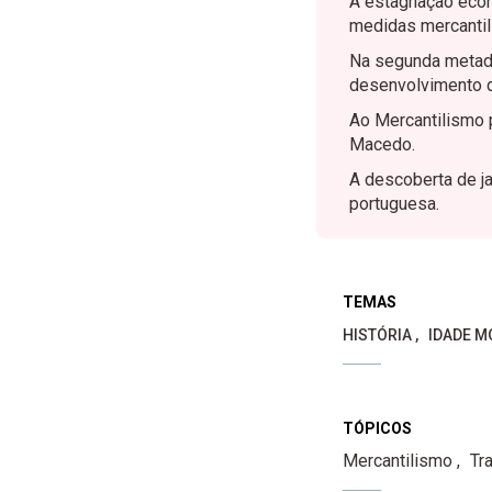
A estagnação econ
medidas mercantil
Na segunda metade
desenvolvimento da
Ao Mercantilismo p
Macedo.
A descoberta de ja
portuguesa.
TEMAS
HISTÓRIA
IDADE M
TÓPICOS
Mercantilismo
Tr