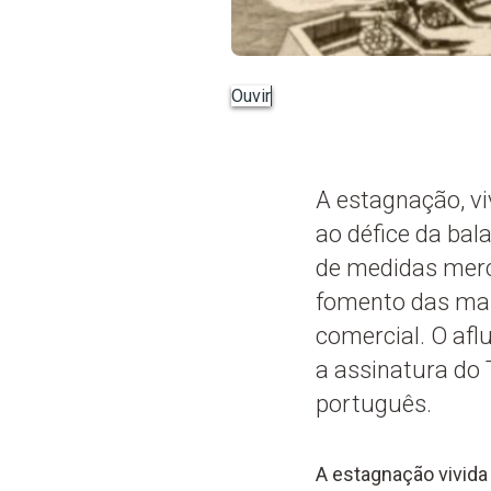
Ouvir
A estagnação, vi
ao défice da bal
de medidas merca
fomento das man
comercial. O afl
a assinatura do
português.
A estagnação vivida 