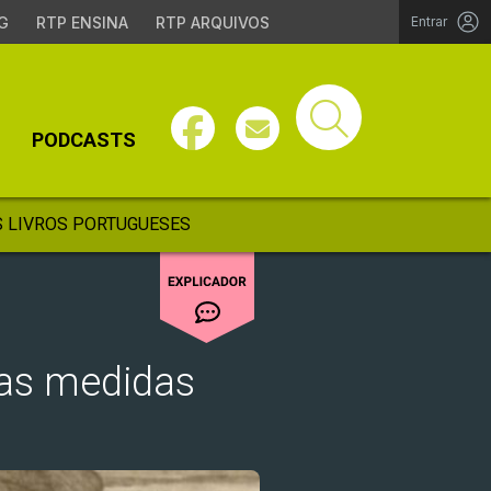
G
RTP ENSINA
RTP ARQUIVOS
Entrar
PODCASTS
 LIVROS PORTUGUESES
 as medidas