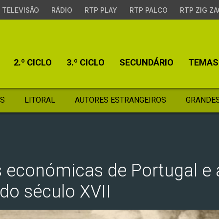
TELEVISÃO
RÁDIO
RTP PLAY
RTP PALCO
RTP ZIG ZA
2.º CICLO
3.º CICLO
SECUNDÁRIO
TEMAS
S
LITORAL
AUTORES ESTRANGEIROS
GRANDES
es económicas de Portugal e
 do século XVII