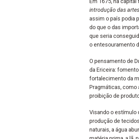
Em 1675, na capital
introdução das arte
assim o país podia 
do que o das import
que seria consegui
o entesouramento de
O pensamento de Du
da Ericeira: foment
fortalecimento da m
Pragmáticas, como a
proibição de produt
Visando o estímulo 
produção de tecidos
naturais, a água ab
matéria prima, a lã,