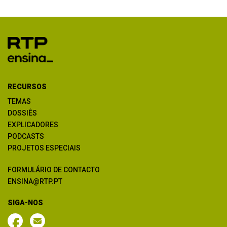
RECURSOS
TEMAS
DOSSIÊS
EXPLICADORES
PODCASTS
PROJETOS ESPECIAIS
FORMULÁRIO DE CONTACTO
ENSINA@RTP.PT
SIGA-NOS