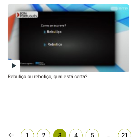
Rebuliço ou reboliço, qual está certa?
…
1
2
3
4
5
21