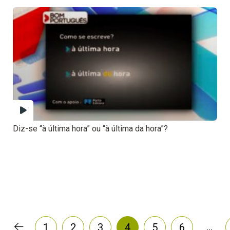
Diz-se “à última hora” ou “à última da hora”?
…
1
2
3
4
5
6