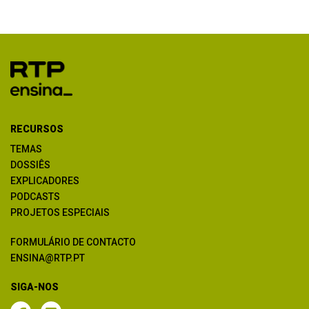
RECURSOS
TEMAS
DOSSIÊS
EXPLICADORES
PODCASTS
PROJETOS ESPECIAIS
FORMULÁRIO DE CONTACTO
ENSINA@RTP.PT
SIGA-NOS