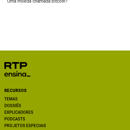
Uma moeda chamada bitcoin?
RECURSOS
TEMAS
DOSSIÊS
EXPLICADORES
PODCASTS
PROJETOS ESPECIAIS