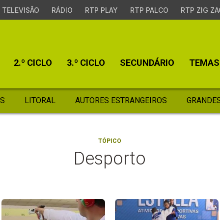
TELEVISÃO
RÁDIO
RTP PLAY
RTP PALCO
RTP ZIG ZA
2.º CICLO
3.º CICLO
SECUNDÁRIO
TEMAS
S
LITORAL
AUTORES ESTRANGEIROS
GRANDES
TÓPICO
Desporto