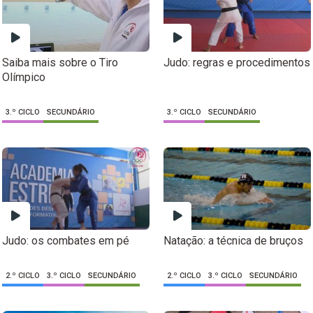
Saiba mais sobre o Tiro
Judo: regras e procedimentos
Olímpico
3.º CICLO
SECUNDÁRIO
3.º CICLO
SECUNDÁRIO
Judo: os combates em pé
Natação: a técnica de bruços
2.º CICLO
3.º CICLO
SECUNDÁRIO
2.º CICLO
3.º CICLO
SECUNDÁRIO