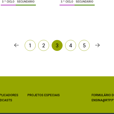
3.º CICLO
SECUNDÁRIO
3.º CICLO
SECUNDÁRIO
1
2
3
4
5
PLICADORES
PROJETOS ESPECIAIS
FORMULÁRIO D
DCASTS
ENSINA@RTP.P