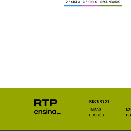
2.º CICLO
3.º CICLO
SECUNDÁRIO
RECURSOS
TEMAS
EX
DOSSIÊS
PO