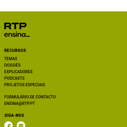
RECURSOS
TEMAS
DOSSIÊS
EXPLICADORES
PODCASTS
PROJETOS ESPECIAIS
FORMULÁRIO DE CONTACTO
ENSINA@RTP.PT
SIGA-NOS