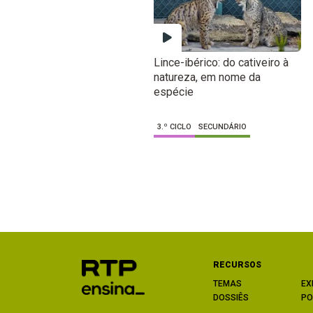
Lince-ibérico: do cativeiro à
natureza, em nome da
espécie
3.º CICLO
SECUNDÁRIO
RECURSOS
TEMAS
EX
DOSSIÊS
PO