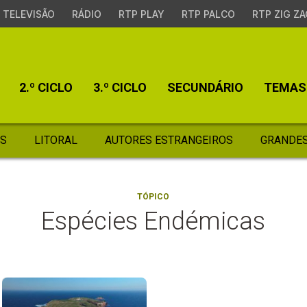
TELEVISÃO
RÁDIO
RTP PLAY
RTP PALCO
RTP ZIG ZA
2.º CICLO
3.º CICLO
SECUNDÁRIO
TEMAS
S
LITORAL
AUTORES ESTRANGEIROS
GRANDES
TÓPICO
Espécies Endémicas