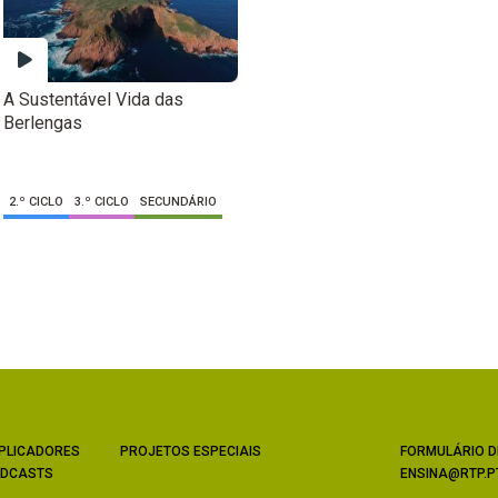
A Sustentável Vida das
Berlengas
2.º CICLO
3.º CICLO
SECUNDÁRIO
PLICADORES
PROJETOS ESPECIAIS
FORMULÁRIO D
DCASTS
ENSINA@RTP.P