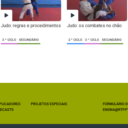
Judo: regras e procedimentos
Judo: os combates no chão
3.º CICLO
SECUNDÁRIO
2.º CICLO
3.º CICLO
SECUNDÁRIO
PLICADORES
PROJETOS ESPECIAIS
FORMULÁRIO D
DCASTS
ENSINA@RTP.P