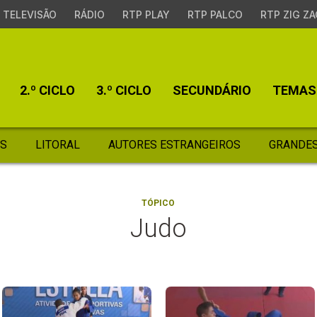
TELEVISÃO
RÁDIO
RTP PLAY
RTP PALCO
RTP ZIG ZA
2.º CICLO
3.º CICLO
SECUNDÁRIO
TEMAS
S
LITORAL
AUTORES ESTRANGEIROS
GRANDES
TÓPICO
Judo