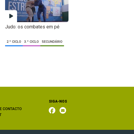
Judo: os combates em pé
2.º CICLO
3.º CICLO
SECUNDÁRIO
SIGA-NOS
E CONTACTO
T