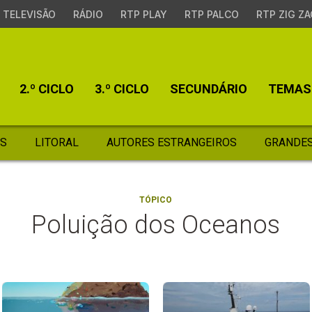
TELEVISÃO
RÁDIO
RTP PLAY
RTP PALCO
RTP ZIG ZA
2.º CICLO
3.º CICLO
SECUNDÁRIO
TEMAS
S
LITORAL
AUTORES ESTRANGEIROS
GRANDES
TÓPICO
Poluição dos Oceanos