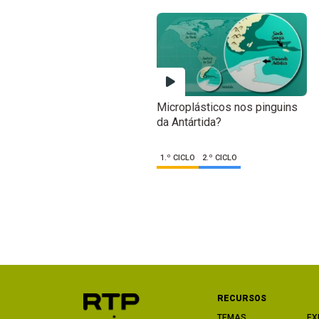
Microplásticos nos pinguins
da Antártida?
1.º CICLO
2.º CICLO
RECURSOS
TEMAS
EX