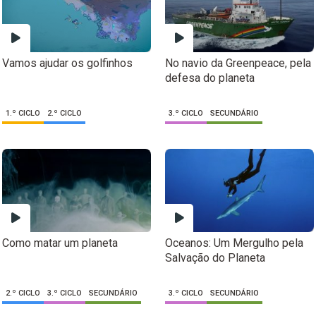
Vamos ajudar os golfinhos
No navio da Greenpeace, pela
defesa do planeta
1.º CICLO
2.º CICLO
3.º CICLO
SECUNDÁRIO
Como matar um planeta
Oceanos: Um Mergulho pela
Salvação do Planeta
2.º CICLO
3.º CICLO
SECUNDÁRIO
3.º CICLO
SECUNDÁRIO