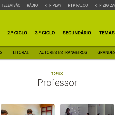
TELEVISÃO
RÁDIO
RTP PLAY
RTP PALCO
RTP ZIG ZA
2.º CICLO
3.º CICLO
SECUNDÁRIO
TEMAS
S
LITORAL
AUTORES ESTRANGEIROS
GRANDES
TÓPICO
Professor