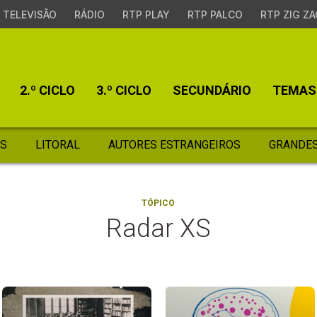
TELEVISÃO
RÁDIO
RTP PLAY
RTP PALCO
RTP ZIG ZA
2.º CICLO
3.º CICLO
SECUNDÁRIO
TEMAS
S
LITORAL
AUTORES ESTRANGEIROS
GRANDES
TÓPICO
Radar XS