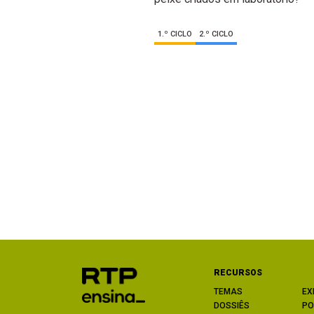
1.º CICLO
2.º CICLO
RECURSOS
TEMAS
EX
DOSSIÊS
PO