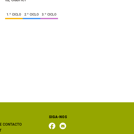
1.º CICLO
2.º CICLO
3.º CICLO
SIGA-NOS
E CONTACTO
T