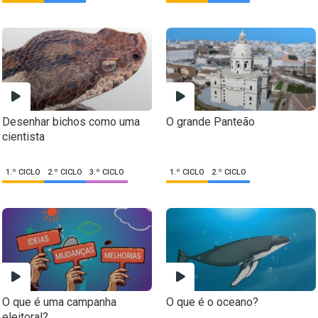
Desenhar bichos como uma
O grande Panteão
cientista
1.º CICLO
2.º CICLO
3.º CICLO
1.º CICLO
2.º CICLO
O que é uma campanha
O que é o oceano?
eleitoral?