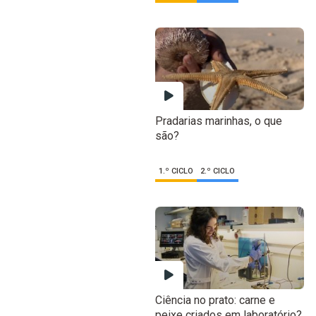
Pradarias marinhas, o que
são?
1.º CICLO
2.º CICLO
Ciência no prato: carne e
peixe criados em laboratório?