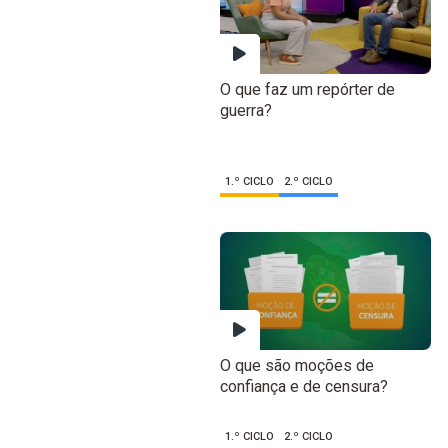
O que faz um repórter de
guerra?
1.º CICLO
2.º CICLO
O que são moções de
confiança e de censura?
1.º CICLO
2.º CICLO