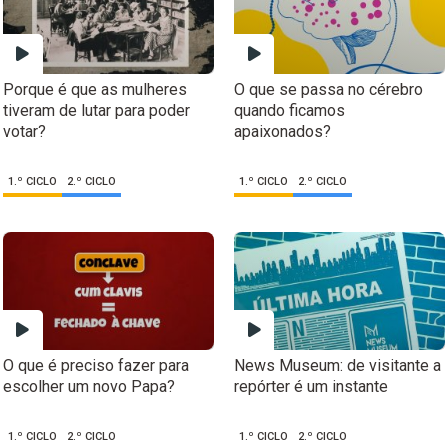
Porque é que as mulheres
O que se passa no cérebro
tiveram de lutar para poder
quando ficamos
votar?
apaixonados?
1.º CICLO
2.º CICLO
1.º CICLO
2.º CICLO
O que é preciso fazer para
News Museum: de visitante a
escolher um novo Papa?
repórter é um instante
1.º CICLO
2.º CICLO
1.º CICLO
2.º CICLO