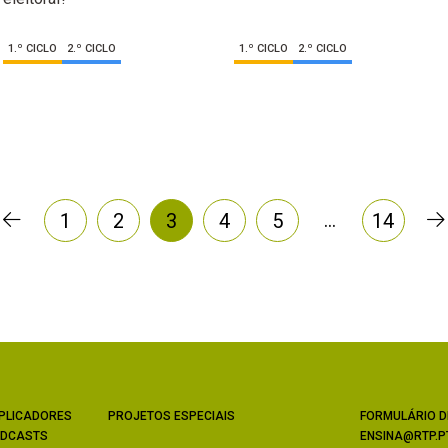
1.º CICLO
2.º CICLO
1.º CICLO
2.º CICLO
…
1
2
3
4
5
14
PLICADORES
PROJETOS ESPECIAIS
FORMULÁRIO D
DCASTS
ENSINA@RTP.P