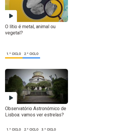
O lítio é metal, animal ou
vegetal?
1.º CICLO
2.º CICLO
Observatório Astronómico de
Lisboa: vamos ver estrelas?
1.º CICLO
2.º CICLO
3.º CICLO