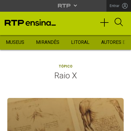
Entrar
MUSEUS
MIRANDÊS
LITORAL
AUTORES ES
TÓPICO
Raio X